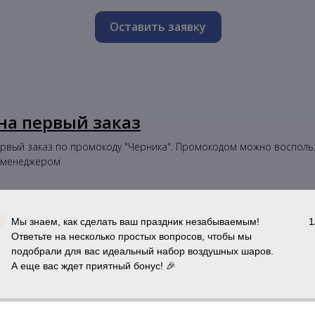
Оставить заявку
на первый заказ
ервый заказ по промокоду "Черника". Промокодом можно восполь
с менеджером
Мы знаем, как сделать ваш праздник незабываемым!
1
а отметку в соц.сетях
Ответьте на несколько простых вопросов, чтобы мы
подобрали для вас идеальный набор воздушных шаров.
 вы отметите нашу компании в соц. сетях.
А еще вас ждет приятный бонус! 🎉