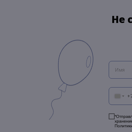
Не 
+
*Отправл
хранени
Политик