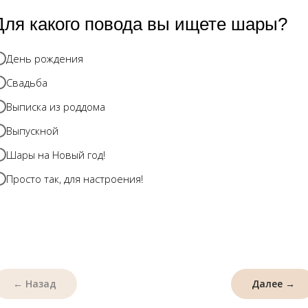
Для какого повода вы ищете шары?
О нас
День рождения
Добро пожаловать!
Свадьба
Выписка из роддома
Меня зовут Анна! Я 
мастерской "Черника
Выпускной
приветствовать вас н
Шары на Новый год!
погрузиться в атмос
Просто так, для настроения!
настроения .
На страницах сайта 
композициями из воз
@цветы из шаров
,
@к
← Назад
Далее →
интересного.