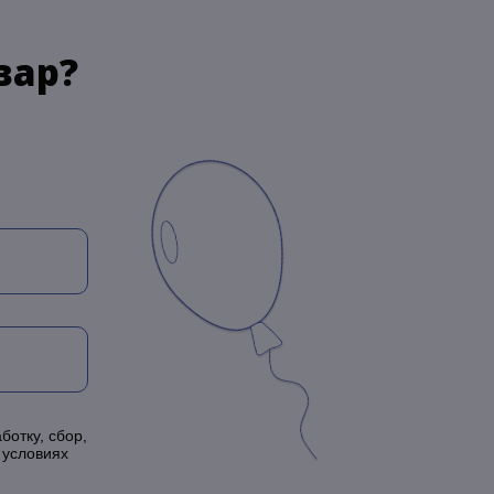
вар?
ботку, сбор,
 условиях