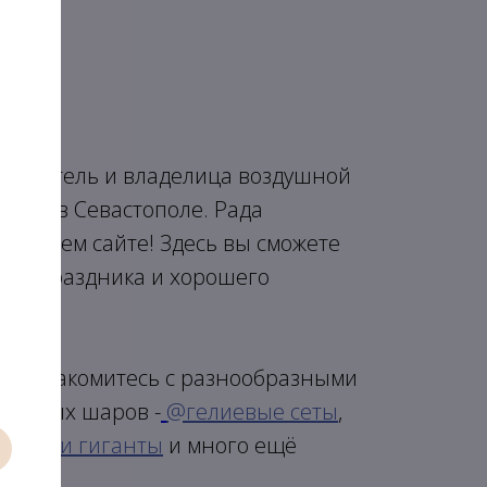
основатель и владелица воздушной
Шар" в Севастополе. Рада
а нашем сайте! Здесь вы сможете
феру праздника и хорошего
вы ознакомитесь с разнообразными
душных шаров -
@гелиевые сеты
,
оробки гиганты
и много ещё