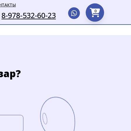
НТАКТЫ
0
8-978-532-60-23
вар?