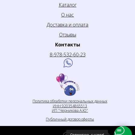
Каталог
О нас
Доставка и оплата
Отзывы
Контакты
8-978-532-60-23
Политика обработки персональных данных
ИНН 920354865513
ИП "Черникова А.Ю"
Публичный договор оферты
Свяжитесь с нами!