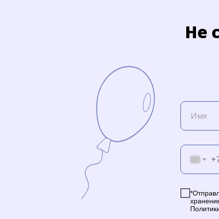
Не 
+
*Отправл
хранени
Политик