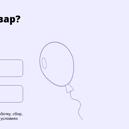
вар?
ботку, сбор,
 условиях