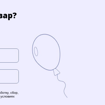
вар?
ботку, сбор,
 условиях