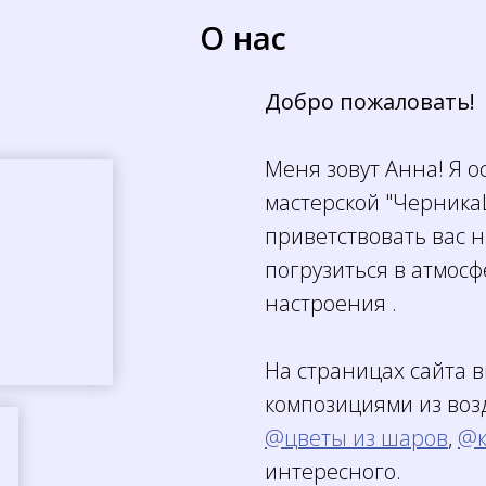
О нас
Мы знаем, как сделать ваш праздник незабываемым!
1/4
Ответьте на несколько простых вопросов, чтобы мы
подобрали для вас идеальный набор воздушных шаров.
А еще вас ждет приятный бонус! 🎉
Добро пожаловать!
Меня зовут Анна! Я 
Для какого повода вы ищете шары?
мастерской "Черника
приветствовать вас н
День рождения
погрузиться в атмос
Свадьба
настроения .
Выписка из роддома
Выпускной
На страницах сайта 
Шары на Новый год!
композициями из воз
Просто так, для настроения!
@цветы из шаров
,
@к
интересного.