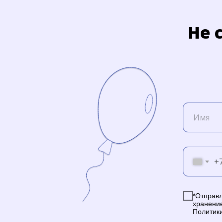
Не 
+
*Отправл
хранени
Политик